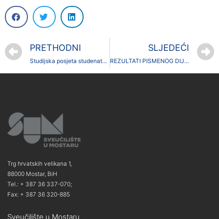
PRETHODNI
SLJEDEĆI
Studijska posjeta studenata druge godine studija Geografije, smjera Turizam i zaštita okoliša Turističkoj agenciji „Niki travel“
REZULTATI PISMENOG DIJELA ISPITA IZ KOLEGIJA TURISTIČKE DESTINACIJE SVIJETA
Trg hrvatskih velikana 1,
88000 Mostar, BiH
Tel.: + 387 36 337-070;
Fax: + 387 36 320-885
Sveučilište u Mostaru