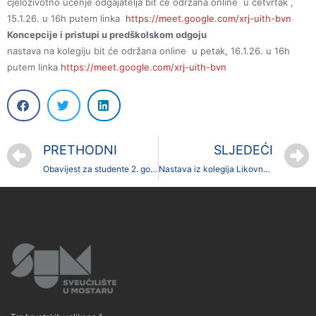
cjeloživotno učenje odgajatelja bit će održana online u četvrtak ,
15.1.26. u 16h putem linka
https://meet.google.com/xrj-uith-bvn
Koncepcije i pristupi u predškolskom odgoju
nastava na kolegiju bit će održana online u petak, 16.1.26. u 16h
putem linka
https://meet.google.com/xrj-uith-bvn
PRETHODNI
SLJEDEĆI
Obavijest za studente 2. godine diplomskog studija Geografije, smjerova Turizam i zaštitaokoliša i Održivi razvoj turizma
Nastava iz kolegija Likovna umjetnost na tlu BiH i Hrvatske