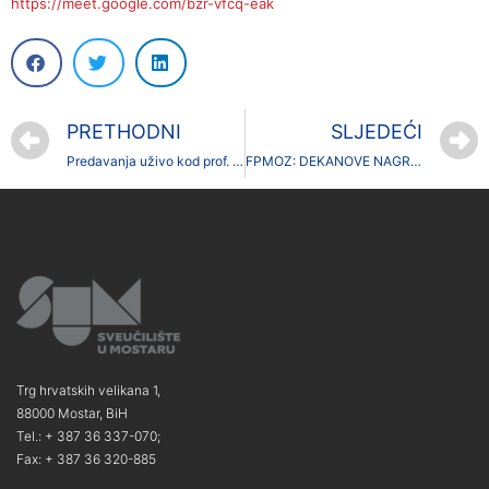
https://meet.google.com/bzr-vfcq-eak
PRETHODNI
SLJEDEĆI
Predavanja uživo kod prof. Zorana Primorca
FPMOZ: DEKANOVE NAGRADE NAJBOLJIM STUDENTIMA
Trg hrvatskih velikana 1,
88000 Mostar, BiH
Tel.: + 387 36 337-070;
Fax: + 387 36 320-885