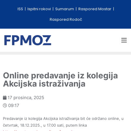
ISS
Ispitni rokovi
Sumarum
Raspored Mostar
Raspored Rodoč
Online predavanje iz kolegija
Akcijska istraživanja
17 prosinca, 2025
09:17
Predavanje iz kolegija Akcijska istraživanja bit će održano online, u
četvrtak, 18.12.2025., u 17.00 sati, putem linka