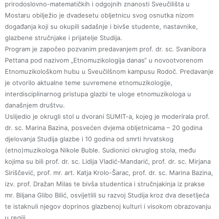
prirodoslovno-matematičkih i odgojnih znanosti Sveučilišta u
Mostaru obilježio je dvadesetu obljetnicu svog osnutka nizom
događanja koji su okupili sadašnje i bivše studente, nastavnike,
glazbene stručnjake i prijatelje Studija.
Program je započeo pozvanim predavanjem prof. dr. sc. Svanibora
Pettana pod nazivom „Etnomuzikologija danas“ u novootvorenom
Etnomuzikološkom hubu u Sveučilšnom kampusu Rodoč. Predavanje
je otvorilo aktualne teme suvremene etnomuzikologije,
interdisciplinarnog pristupa glazbi te uloge etnomuzikologa u
današnjem društvu.
Uslijedio je okrugli stol u dvorani SUMIT-a, kojeg je moderirala prof.
dr. sc. Marina Bazina, posvećen dvjema obljetnicama – 20 godina
djelovanja Studija glazbe i 10 godina od smrti hrvatskog
(etno)muzikologa Nikole Buble. Sudionici okruglog stola, među
kojima su bili prof. dr. sc. Lidija Vladić-Mandarić, prof. dr. sc. Mirjana
Siriščević, prof. mr. art. Katja Krolo-Šarac, prof. dr. sc. Marina Bazina,
izv. prof. Dražan Milas te bivša studentica i stručnjakinja iz prakse
mr. Biljana Glibo Bilić, osvijetlili su razvoj Studija kroz dva desetljeća
te istaknuli njegov doprinos glazbenoj kulturi i visokom obrazovanju
u regiji.