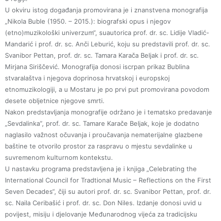
U okviru istog događanja promovirana je i znanstvena monografija
„Nikola Buble (1950. – 2015.): biografski opus i njegov
(etno)muzikološki univerzum“, suautorica prof. dr. sc. Lidije Vladić-
Mandarić i prof. dr. sc. Anči Leburić, koju su predstavili prof. dr. sc.
Svanibor Pettan, prof. dr. sc. Tamara Karača Beljak i prof. dr. sc.
Mirjana Siriščević. Monografija donosi iscrpan prikaz Bublina
stvaralaštva i njegova doprinosa hrvatskoj i europskoj
etnomuzikologiji, a u Mostaru je po prvi put promovirana povodom
desete obljetnice njegove smrti.
Nakon predstavljanja monografije održano je i tematsko predavanje
„Sevdalinka”, prof. dr. sc. Tamare Karače Beljak, koje je dodatno
naglasilo važnost očuvanja i proučavanja nematerijalne glazbene
baštine te otvorilo prostor za raspravu o mjestu sevdalinke u
suvremenom kulturnom kontekstu.
U nastavku programa predstavljena je i knjiga „Celebrating the
International Council for Tradtional Music – Reflections on the First
Seven Decades“, čiji su autori prof. dr. sc. Svanibor Pettan, prof. dr.
sc. Naila Ceribašić i prof. dr. sc. Don Niles. Izdanje donosi uvid u
povijest, misiju i djelovanje Međunarodnog vijeća za tradicijsku