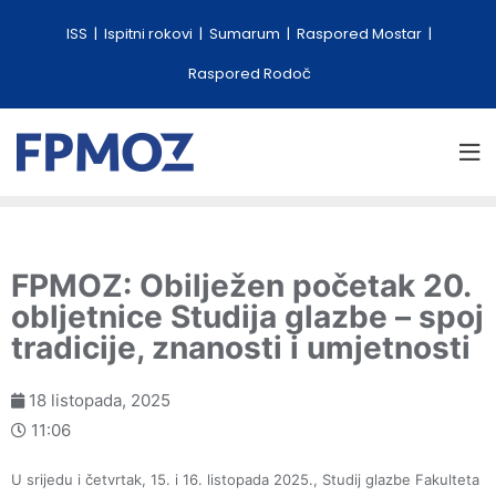
ISS
Ispitni rokovi
Sumarum
Raspored Mostar
Raspored Rodoč
FPMOZ: Obilježen početak 20.
obljetnice Studija glazbe – spoj
tradicije, znanosti i umjetnosti
18 listopada, 2025
11:06
U srijedu i četvrtak, 15. i 16. listopada 2025., Studij glazbe Fakulteta