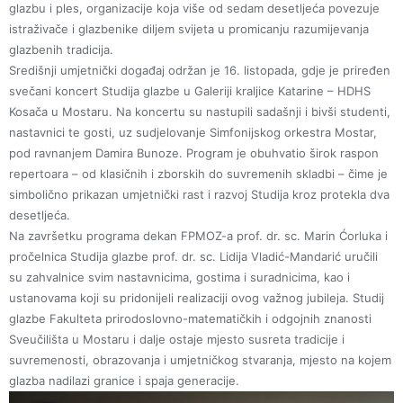
glazbu i ples, organizacije koja više od sedam desetljeća povezuje
istraživače i glazbenike diljem svijeta u promicanju razumijevanja
glazbenih tradicija.
Središnji umjetnički događaj održan je 16. listopada, gdje je priređen
svečani koncert Studija glazbe u Galeriji kraljice Katarine – HDHS
Kosača u Mostaru. Na koncertu su nastupili sadašnji i bivši studenti,
nastavnici te gosti, uz sudjelovanje Simfonijskog orkestra Mostar,
pod ravnanjem Damira Bunoze. Program je obuhvatio širok raspon
repertoara – od klasičnih i zborskih do suvremenih skladbi – čime je
simbolično prikazan umjetnički rast i razvoj Studija kroz protekla dva
desetljeća.
Na završetku programa dekan FPMOZ-a prof. dr. sc. Marin Ćorluka i
pročelnica Studija glazbe prof. dr. sc. Lidija Vladić-Mandarić uručili
su zahvalnice svim nastavnicima, gostima i suradnicima, kao i
ustanovama koji su pridonijeli realizaciji ovog važnog jubileja. Studij
glazbe Fakulteta prirodoslovno-matematičkih i odgojnih znanosti
Sveučilišta u Mostaru i dalje ostaje mjesto susreta tradicije i
suvremenosti, obrazovanja i umjetničkog stvaranja, mjesto na kojem
glazba nadilazi granice i spaja generacije.