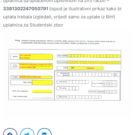
uplatnica sa uplaćenom upisninom na žiro račun –
3381302247050791
(ispod je ilustrativni prikaz kako bi
uplata trebala izgledati, vrijedi samo za uplate iz BiH)
uplatnica za Studentski zbor