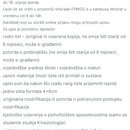
do 18. srpnja (petak.
Upisi će se vršiti u prostoriji referade FPMOZ-a u kampusu Mostar u
vremenu od 9 do 14h.
Kandidati koji su izvršili online prijavu mogu pristupiti upisu.
Za upis je potrebno sljedeće:
rodni list – (original ili ovjerena kopija, ne smije biti stariji od
6 mjeseci, može e-građanin)
potvrda o prebivalištu (ne smije biti starija od 6 mjeseci,
može e-građanin)
svjedodžbe srednje škole i svjedodžba o maturi
upisni materijal (moći ćete isti printati iz sustava
upisi.sum.ba nakon što izađu rang liste prijemnih ispita)
jedna slika formata 4x6cm
originalna nostrifikacija ili potvrda o pokrenutom postupku
nostrifikacije
liječničko uvjerenje o psihofizičkim sposobnostima (samo za
studente studija Kineziologije)