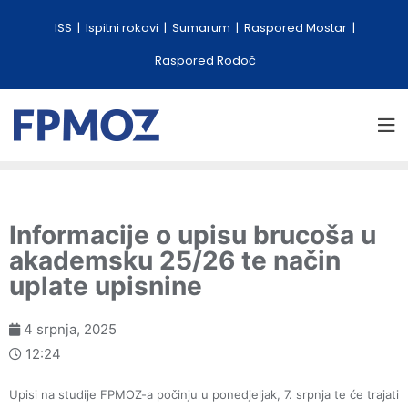
ISS
Ispitni rokovi
Sumarum
Raspored Mostar
Raspored Rodoč
Informacije o upisu brucoša u
akademsku 25/26 te način
uplate upisnine
4 srpnja, 2025
12:24
Upisi na studije FPMOZ-a počinju u ponedjeljak, 7. srpnja te će trajati