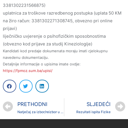
3381302231566875)
uplatnica za troškove razredbenog postupka (uplata 50 KM
na žiro račun: 3381302271308745, obvezno pri online
prijavi)
liječničko uvjerenje o psihofizičkim sposobnostima
(obvezno kod prijave za studij Kineziologije)
Kandidati kod predaje dokumenata moraju imati cjelokupnu
navedenu dokumentaciju.
Detaljnije informacije o upisima imate ovdje:
https://fpmoz.sum.ba/upisi/
PRETHODNI
SLJEDEĆI
Natječaj za izbor/reizbor u znanstveno-nastavna, umjetničko-nastavna i nastavna zvanje
Rezultati ispita Fizike