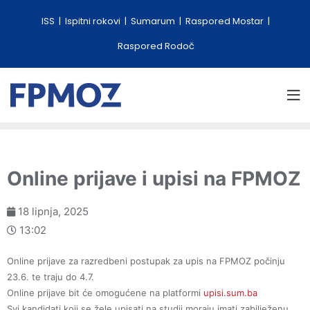
ISS
Ispitni rokovi
Sumarum
Raspored Mostar
Raspored Rodoč
Online prijave i upisi na FPMOZ
18 lipnja, 2025
13:02
Online prijave za razredbeni postupak za upis na FPMOZ počinju
23.6. te traju do 4.7.
Online prijave bit će omogućene na platformi
upisi.sum.ba
Svi kandidati koji se žele upisati na studij moraju imati zabilježenu