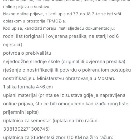
online prijavu u sustavu.
Nakon online prijave, slijedi upis od 7.7. do 18.7. te se isti vrši
dolaskom u prostorije FPMOZ-a.
Kod upisa, kandidati moraju imati sljedeću dokumentaciju:
rodni list (original ili ovjerena preslika, ne stariji od 6
mjeseci)
potvrda o prebivalištu
svjedodžbe srednje škole (original ili ovjerena preslika)
rješenje o nostrifikaciji ili potvrdu o pokrenutom postupku
nostrifikacije u Ministarstvu obrazovanja u Mostaru
1 slika formata 4×6 cm
upisni materijal (printa se iz sustava gdje je napravljena
online prijava, što će biti omogućeno kad izađu rang liste
prijemnih ispita)
uplatnica za semestar (uplata na žiro račun:
3381302271308745)
uplatnica za Studentski zbor (10 KM na žiro račun: