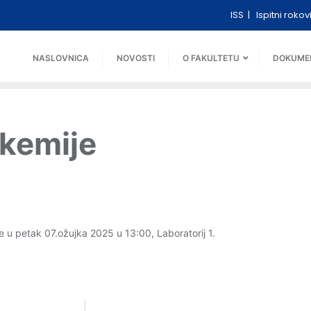
ISS
Ispitni rokov
NASLOVNICA
NOVOSTI
O FAKULTETU
DOKUME
okemije
se u petak 07.ožujka 2025 u 13:00, Laboratorij 1.