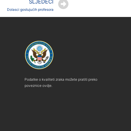
SLJEDEĆI
Dolasci gostujućih profesora
Podatke o kvaliteti zraka možete pratiti preko
poveznice ovdje.