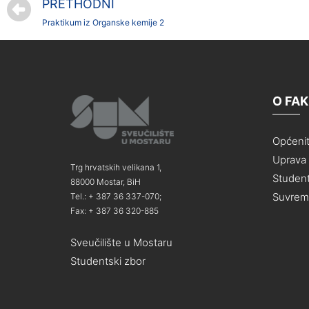
PRETHODNI
Praktikum iz Organske kemije 2
O FA
Općeni
Uprava i
Trg hrvatskih velikana 1,
Student
88000 Mostar, BiH
Suvreme
Tel.: + 387 36 337-070;
Fax: + 387 36 320-885
Sveučilište u Mostaru
Studentski zbor