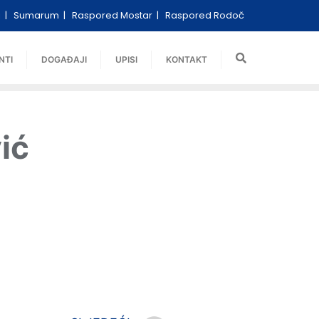
i
Sumarum
Raspored Mostar
Raspored Rodoč
NTI
DOGAĐAJI
UPISI
KONTAKT
ić