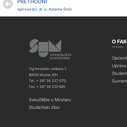
PRETHODNI
Ispit kod doc. dr. sc. Katarine Šimić
O FA
Općeni
Uprava i
Trg hrvatskih velikana 1,
Student
88000 Mostar, BiH
Suvreme
Tel.: + 387 36 337-070;
Fax: + 387 36 320-885
Sveučilište u Mostaru
Studentski zbor