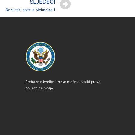
SLJEDEĆI
Rezultati ispita iz Mehanike 1
Podatke o kvaliteti zraka možete pratiti preko
poveznice ovdje.