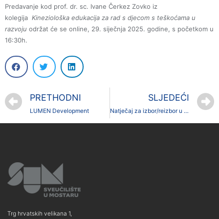
Predavanje kod prof. dr. sc. Ivane Čerkez Zovko iz
kolegija
Kineziološka edukacija za rad s djecom s teškoćama u
razvoju
održat će se online, 29. siječnja 2025. godine, s početkom u
16:30h.
PRETHODNI
SLJEDEĆI
LUMEN Development
Natječaj za izbor/reizbor u znanstveno-nastavna, umjetničko-nastavna i nastavna zvanja
Trg hrvatskih velikana 1,