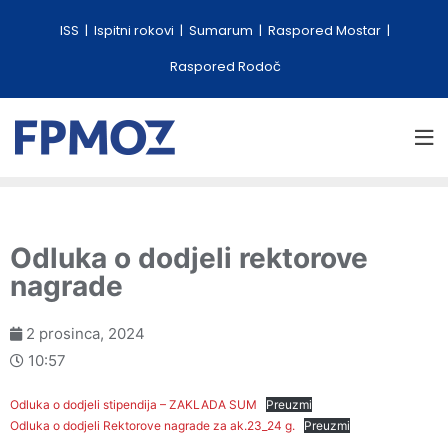
ISS
Ispitni rokovi
Sumarum
Raspored Mostar
Raspored Rodoč
Odluka o dodjeli rektorove
nagrade
2 prosinca, 2024
10:57
Odluka o dodjeli stipendija – ZAKLADA SUM
Preuzmi
Odluka o dodjeli Rektorove nagrade za ak.23_24 g.
Preuzmi