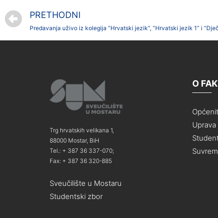
PRETHODNI
Predavanja uživo iz kolegija “Hrvatski jezik”, “Hrvatski jezik 1” i “Dje
O FA
Općeni
Uprava i
Trg hrvatskih velikana 1,
Student
88000 Mostar, BiH
Suvreme
Tel.: + 387 36 337-070;
Fax: + 387 36 320-885
Sveučilište u Mostaru
Studentski zbor