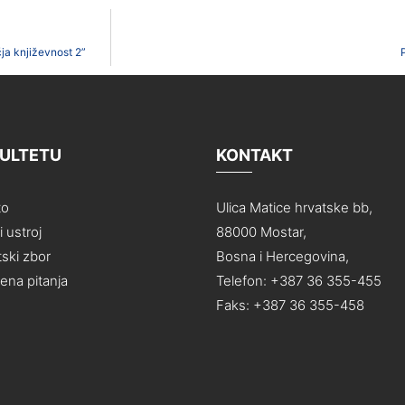
čja književnost 2”
KULTETU
KONTAKT
to
Ulica Matice hrvatske bb,
 ustroj
88000 Mostar,
ski zbor
Bosna i Hercegovina,
na pitanja
Telefon: +387 36 355-455
Faks: +387 36 355-458