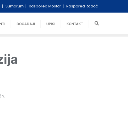
i
Sumarum
Raspored Mostar
Raspored Rodoč
NTI
DOGAĐAJI
UPISI
KONTAKT
ija
6h.