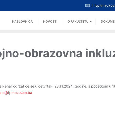
ISS
Ispitni rokov
NASLOVNICA
NOVOSTI
O FAKULTETU
DOKUME
gojno-obrazovna inkluz
ije Pehar održat će se u četvrtak, 28.11.2024. godine, s početkom u 1
hac@fpmoz.sum.ba