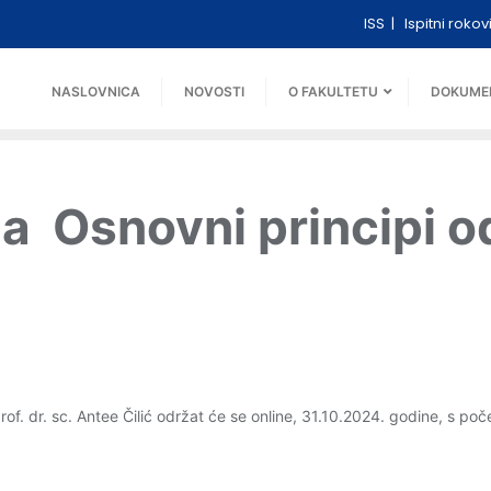
ISS
Ispitni rokov
NASLOVNICA
NOVOSTI
O FAKULTETU
DOKUME
ja Osnovni principi o
rof. dr. sc. Antee Čilić održat će se online, 31.10.2024. godine, s po