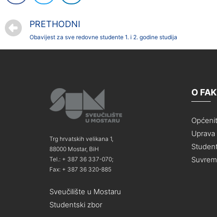
PRETHODNI
Obavijest za sve redovne studente 1. i 2. godine studija
O FA
Općeni
Uprava i
Trg hrvatskih velikana 1,
Student
88000 Mostar, BiH
Suvreme
Tel.: + 387 36 337-070;
Fax: + 387 36 320-885
Sveučilište u Mostaru
Studentski zbor