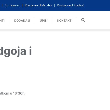
i
Sumarum
Raspored Mostar
Raspored Rodoč
NTI
DOGAĐAJI
UPISI
KONTAKT
dgoja i
četkom u 16:30h.