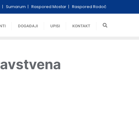
i
Sumarum
Raspored Mostar
Raspored Rodoč
NTI
DOGAĐAJI
UPISI
KONTAKT
dravstvena