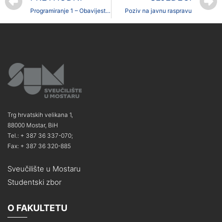
Programiranje 1 – Obavijest o vježbama/predavanju
Poziv na javnu raspravu
Trg hrvatskih velikana 1,
88000 Mostar, BiH
Tel.: + 387 36 337-070;
Fax: + 387 36 320-885
Sveučilište u Mostaru
Studentski zbor
O FAKULTETU