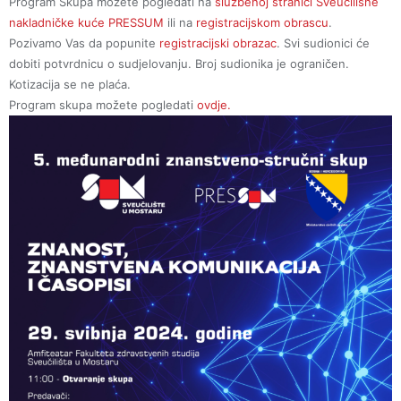
Program Skupa možete pogledati na
službenoj stranici Sveučilišne
nakladničke kuće PRESSUM
ili na
registracijskom obrascu
.
Pozivamo Vas da popunite
registracijski obrazac
. Svi sudionici će
dobiti potvrdnicu o sudjelovanju. Broj sudionika je ograničen.
Kotizacija se ne plaća.
Program skupa možete pogledati
ovdje.