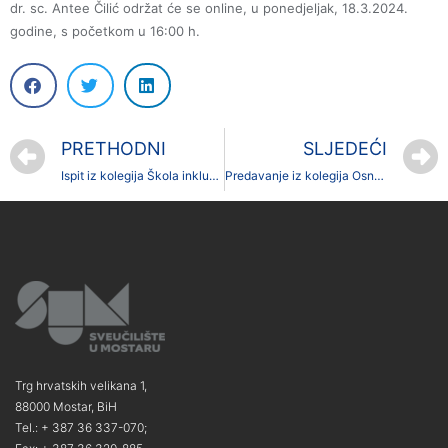
dr. sc. Antee Čilić održat će se online, u ponedjeljak, 18.3.2024.
godine, s početkom u 16:00 h.
PRETHODNI
SLJEDEĆI
Ispit iz kolegija Škola inkluzije kod prof. dr. sc. Slavice Pavlović
Predavanje iz kolegija Osnovni principi odgoja i obrazovanja kod prof. dr. sc. Antee Čilić
Trg hrvatskih velikana 1,
88000 Mostar, BiH
Tel.: + 387 36 337-070;