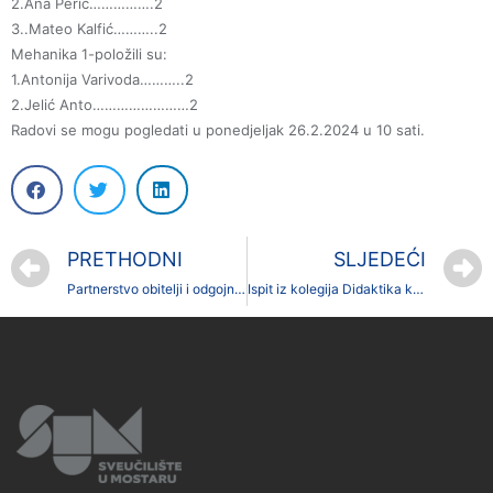
2.Ana Perić…………….2
3..Mateo Kalfić………..2
Mehanika 1-položili su:
1.Antonija Varivoda………..2
2.Jelić Anto……………………2
Radovi se mogu pogledati u ponedjeljak 26.2.2024 u 10 sati.
PRETHODNI
SLJEDEĆI
Partnerstvo obitelji i odgojno-obrazovnih ustanova – ispit
Ispit iz kolegija Didaktika kod prof. dr. sc. Marija Vasilja