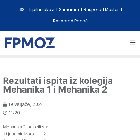
ISS
Ispitni rokovi
Sumarum
Raspored Mostar
Raspored Rodoč
Rezultati ispita iz kolegija
Mehanika 1 i Mehanika 2
19 veljače, 2024
11:20
Mehanika 2-položili su:
1.Ljubomir Moro……..2