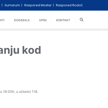
i
Sumarum
Raspored Mostar
Raspored Rodoč
NTI
DOGAĐAJI
UPISI
KONTAKT
vanju kod
u 16:00h, u učionici 118.