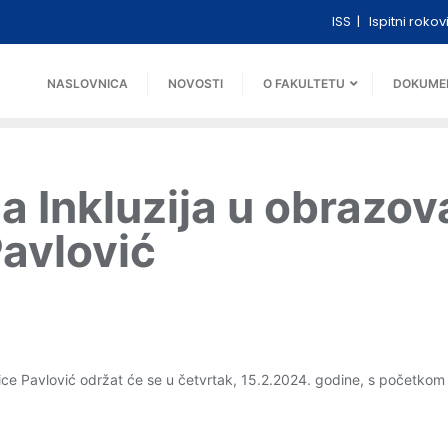
ISS
Ispitni rokov
NASLOVNICA
NOVOSTI
O FAKULTETU
DOKUME
ja Inkluzija u obrazo
Pavlović
vice Pavlović održat će se u četvrtak, 15.2.2024. godine, s početkom 