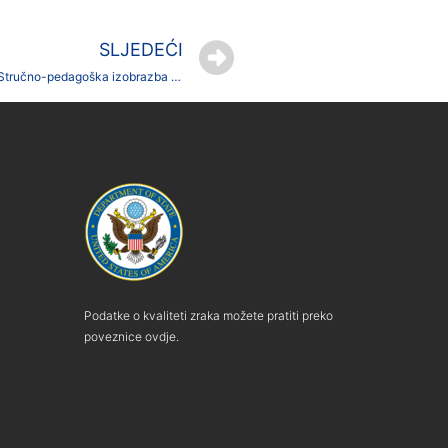
SLJEDEĆI
Obavijest za kolegije Samostalna stručna praksa praksu i Stručno-pedagoška izobrazba 1,2 i 3
Podatke o kvaliteti zraka možete pratiti preko
poveznice ovdje.