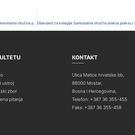
Prijava na E učenje – kolegiji Stručno – pedagoška izobrazba 1,2, 3, Samostalna stručna praksa 1 god DS
KULTETU
KONTAKT
to
Ulica Matice hrvatske bb,
 ustroj
88000 Mostar,
ski zbor
Bosna i Hercegovina,
na pitanja
Telefon: +387 36 355-455
Faks: +387 36 355-458