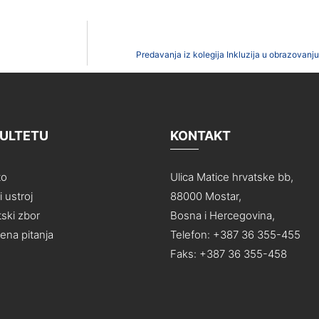
Predavanja iz kolegija Inkluzija u obrazovanju 
KULTETU
KONTAKT
to
Ulica Matice hrvatske bb,
 ustroj
88000 Mostar,
ski zbor
Bosna i Hercegovina,
na pitanja
Telefon: +387 36 355-455
Faks: +387 36 355-458