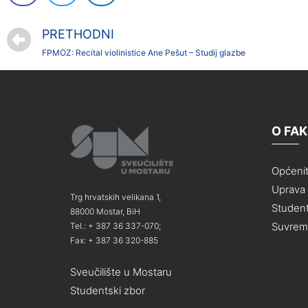
PRETHODNI
FPMOZ: Recital violinistice Ane Pešut – Studij glazbe
O FA
Općeni
Uprava i
Trg hrvatskih velikana 1,
Student
88000 Mostar, BiH
Suvreme
Tel.: + 387 36 337-070;
Fax: + 387 36 320-885
Sveučilište u Mostaru
Studentski zbor