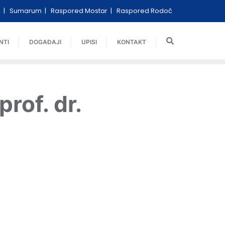
i
Sumarum
Raspored Mostar
Raspored Rodoč
NTI
DOGAĐAJI
UPISI
KONTAKT
prof. dr.