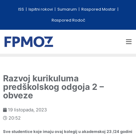
ISS
Ispitni rokovi
Sumarum
Raspored Mostar
Raspored Rodoč
Razvoj kurikuluma
predškolskog odgoja 2 –
obveze
19 listopada, 2023
20:52
Sve studentice koje imaju ovaj kolegij u akademskoj 23 /24 godini