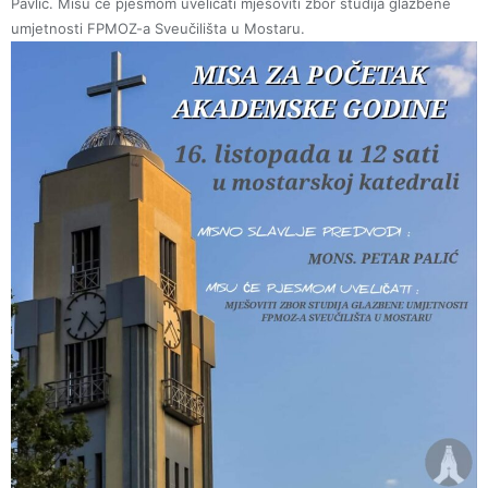
Pavlić. Misu će pjesmom uveličati mješoviti zbor studija glazbene
umjetnosti FPMOZ-a Sveučilišta u Mostaru.