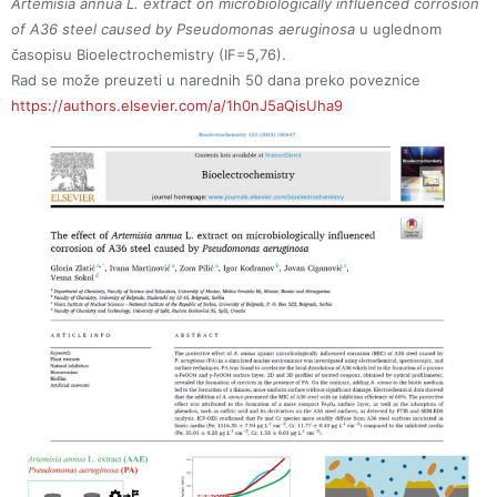
Artemisia annua L. extract on microbiologically influenced corrosion
of A36 steel caused by Pseudomonas aeruginosa
u uglednom
časopisu Bioelectrochemistry (IF=5,76).
Rad se može preuzeti u narednih 50 dana preko poveznice
https://authors.elsevier.com/a/1h0nJ5aQisUha9