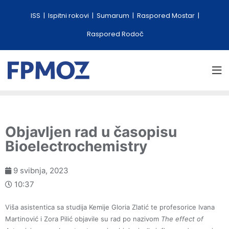
ISS
Ispitni rokovi
Sumarum
Raspored Mostar
Raspored Rodoč
Objavljen rad u časopisu
Bioelectrochemistry
9 svibnja, 2023
10:37
Viša asistentica sa studija Kemije Gloria Zlatić te profesorice Ivana
Martinović i Zora Pilić objavile su rad po nazivom
The effect of