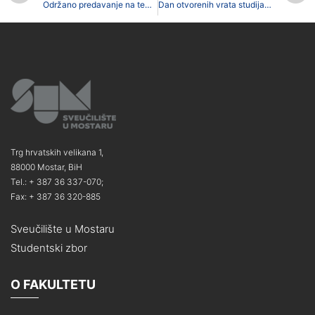
Održano predavanje na temu obnovljivih izvora energije
Dan otvorenih vrata studija Matematike
Trg hrvatskih velikana 1,
88000 Mostar, BiH
Tel.: + 387 36 337-070;
Fax: + 387 36 320-885
Sveučilište u Mostaru
Studentski zbor
O FAKULTETU