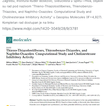
Zagrebu, Instituta Ruđer Bošković, Sveučilišta u Splitu i Pliva, objavili
su rad pod nazivom “Thieno-Thiazolostilbenes, Thienobenzo-
Thiazoles, and Naphtho-Oxazoles: Computational Study and
Cholinesterase Inhibitory Activity” u časopisu Molecules (IF=4,927).
Kompletan rad dostupan je na linku
https://www.mdpi.com/1420-3049/28/9/3781