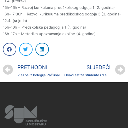
11.4. (utorak)
15h-16h – Razvoj kurikuluma predškolskog odgoja 1 (2. godina)
16h-17:30h – Razvoj kurikuluma predškolskog odgoja 3 (3. godina)
12.4. (srijeda)
15h-16h – Predškolska pedagogija 1 (1. godina)
16h-17h – Metodika upoznavanja okoline (4. godina)
PRETHODNI
SLJEDEĆI
Vježbe iz kolegija Računalo u učenju i poučavanju
Obavijest za studente i djelatnike Fakulteta prirodoslovno-matematičkih i odgojnih znanosti