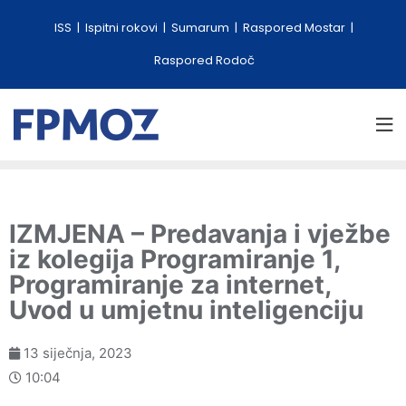
ISS
Ispitni rokovi
Sumarum
Raspored Mostar
Raspored Rodoč
IZMJENA – Predavanja i vježbe
iz kolegija Programiranje 1,
Programiranje za internet,
Uvod u umjetnu inteligenciju
13 siječnja, 2023
10:04